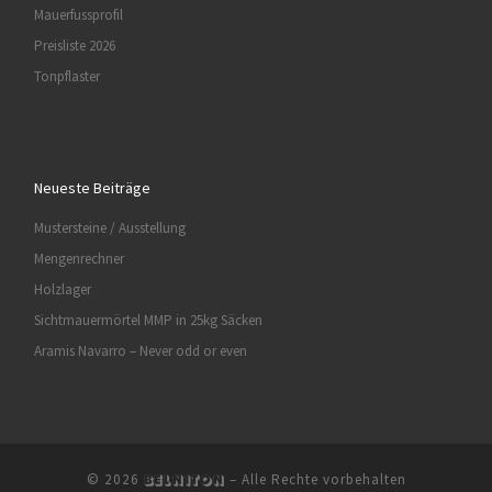
Mauerfussprofil
Preisliste 2026
Tonpflaster
Neueste Beiträge
Mustersteine / Ausstellung
Mengenrechner
Holzlager
Sichtmauermörtel MMP in 25kg Säcken
Aramis Navarro – Never odd or even
© 2026
–
Alle Rechte vorbehalten
BELNITON