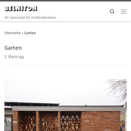
BELNITON
Skip to content
Search
Men
Ihr Spezialist für Holländersteine
Startseite
»
Garten
Garten
1 Beitrag