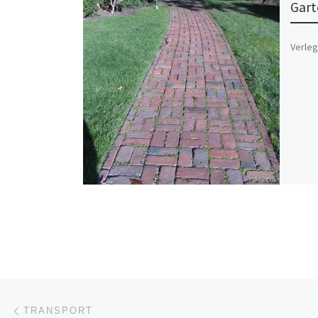
Gart
Verleg
Beitragsnavigation
Vorheriger Beitrag
TRANSPORT