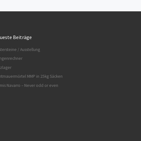
ueste Beiträge
tersteine / Ausstellung
ngenrechner
zlager
htmauermörtel MMP in 25kg Säcken
mis Navarro – Never odd or even