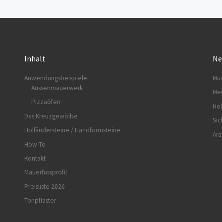
Inhalt
Ne
Anwendungsbeispiele
Mus
Aussenmauerwerk
Me
Pizzaöfen
Hol
Das Kreuzgewölbe
Sic
Holländersteine / Handformsteine
Ara
How-To
Kontakt
Mauerfussprofil
Preisliste 2026
Tonpflaster