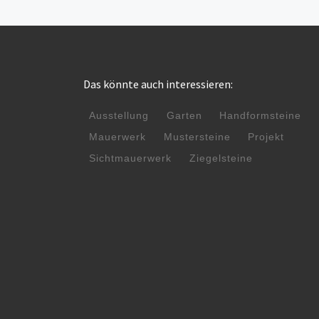
Das könnte auch interessieren:
Ausstellung
Garten
Handformsteine
Mauerwerk
Mustersteine
Projekt
Sichtmauerwerk
Ziegelsteine