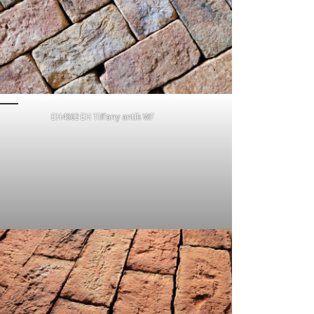
EH4662 EH Tiffany antik WF