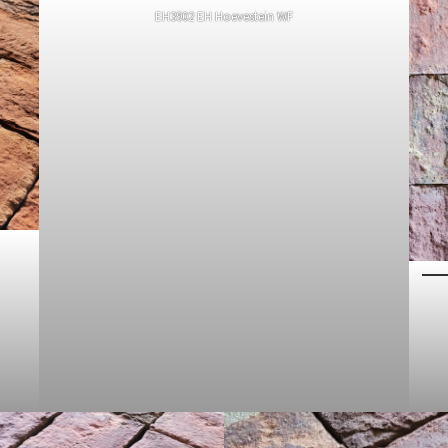
EH3902 EH Hoevestein WF