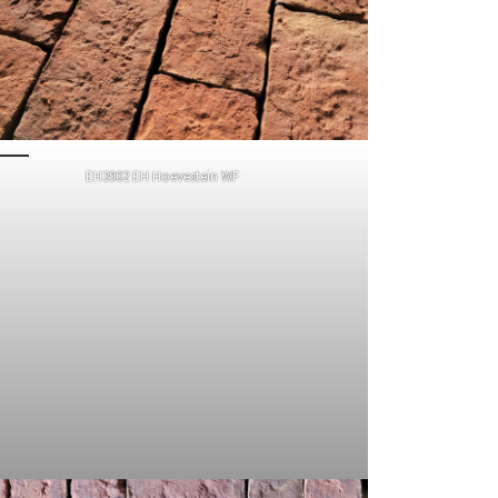
EH3902 EH Hoevestein WF