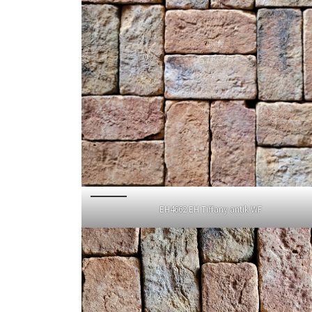
EH4662 EH Tiffany antik WF