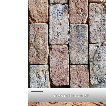
EH4662 EH Tiffany antik WF