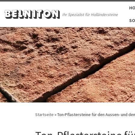
HO
Skip to content
BELNITON
Ihr Spezialist für Holländersteine
SO
Startseite
»
Ton-Pflastersteine für den Aussen- und de