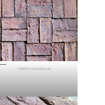
EH6002 EH Chamäleon WF