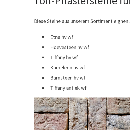
Ton-Pflastersteine f
Diese Steine aus unserem Sortiment eignen 
Etna hv wf
Hoevesteen hv wf
Tiffany hv wf
Kameleon hv wf
Barnsteen hv wf
Tiffany antiek wf