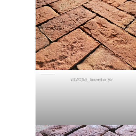
EH3902 EH Hoevestein WF