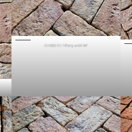
EH4662 EH Tiffany antik WF