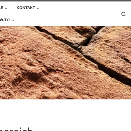
LE
KONTAKT
Se
W-TO