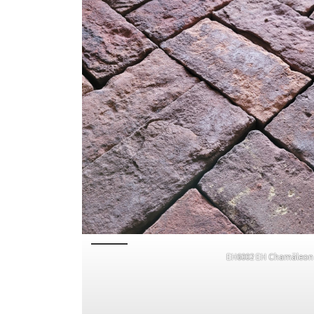
EH6002 EH Chamäleon