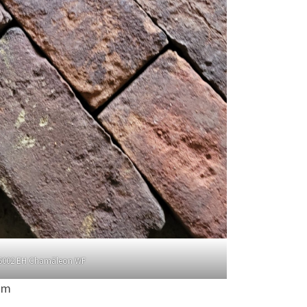
6002 EH Chamäleon WF
mm