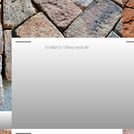
EH4662 EH Tiffany antik WF