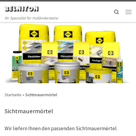
BELNITON
Skip to content
Search
Men
Ihr Spezialist für Holländersteine
Startseite
»
Sichtmauermörtel
Sichtmauermörtel
Wir liefern Ihnen den passenden Sichtmauermörtel.