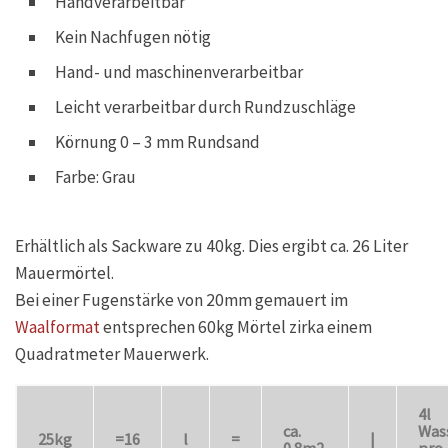
Handverarbeitbar
Kein Nachfugen nötig
Hand- und maschinenverarbeitbar
Leicht verarbeitbar durch Rundzuschläge
Körnung 0 – 3 mm Rundsand
Farbe: Grau
Erhältlich als Sackware zu 40kg. Dies ergibt ca. 26 Liter
Mauermörtel.
Bei einer Fugenstärke von 20mm gemauert im
Waalformat
entsprechen 60kg Mörtel zirka einem
Quadratmeter Mauerwerk.
4l
ca.
Was
25kg
=16
l
=
|