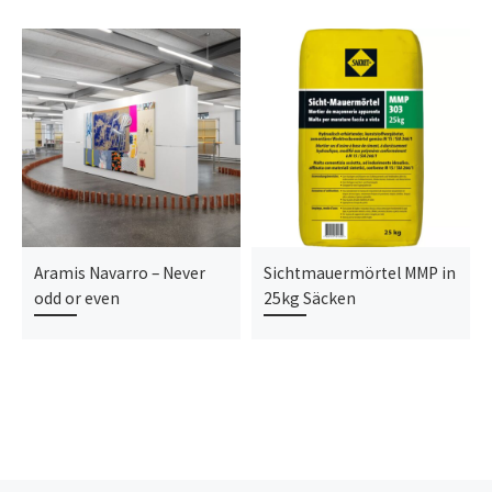
Aramis Navarro – Never
Sichtmauermörtel MMP in
odd or even
25kg Säcken