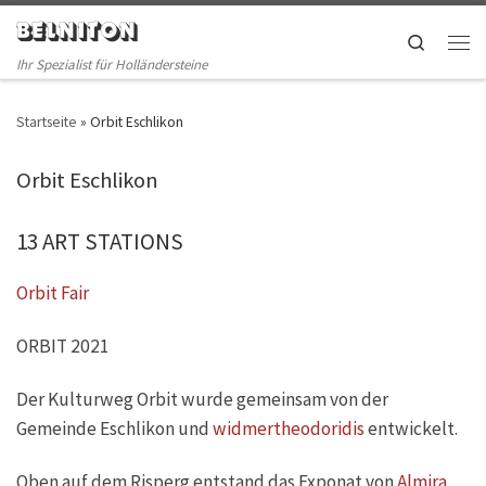
BELNITON
Skip to content
Search
Men
Ihr Spezialist für Holländersteine
Startseite
»
Orbit Eschlikon
Orbit Eschlikon
13 ART STATIONS
Orbit Fair
ORBIT 2021
Der Kulturweg Orbit wurde gemeinsam von der
Gemeinde Eschlikon und
widmertheodoridis
entwickelt.
Oben auf dem Risperg entstand das Exponat von
Almira