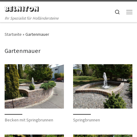
BELNITON
Skip to content
Search
Men
Ihr Spezialist für Holländersteine
Startseite
»
Gartenmauer
Gartenmauer
Becken mit Springbrunnen
Springbrunnen